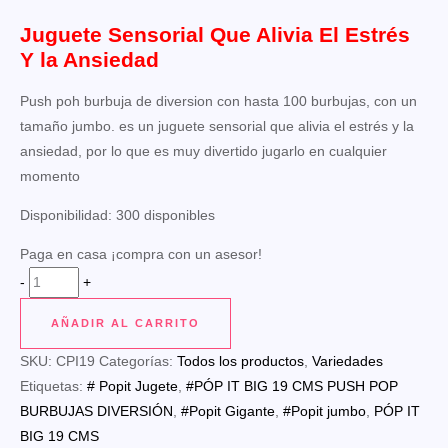
Juguete Sensorial Que Alivia El Estrés
Y la Ansiedad
Push poh burbuja de diversion con hasta 100 burbujas, con un
tamaño jumbo. es un juguete sensorial que alivia el estrés y la
ansiedad, por lo que es muy divertido jugarlo en cualquier
momento
Disponibilidad:
300 disponibles
Paga en casa ¡compra con un asesor!
PÓP
-
+
IT
AÑADIR AL CARRITO
BIG
19
SKU:
CPI19
Categorías:
Todos los productos
,
Variedades
CMS
Etiquetas:
# Popit Jugete
,
#PÓP IT BIG 19 CMS PUSH POP
cantidad
BURBUJAS DIVERSIÓN
,
#Popit Gigante
,
#Popit jumbo
,
PÓP IT
BIG 19 CMS