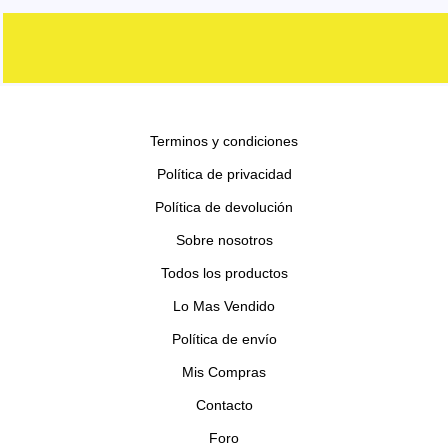
r
s
o
c
c
d
d
o
s
t
t
u
u
d
o
o
c
c
u
s
s
t
t
c
o
o
Terminos y condiciones
t
s
s
o
Política de privacidad
s
Política de devolución
Sobre nosotros
Todos los productos
Lo Mas Vendido
Política de envío
Mis Compras
Contacto
Foro