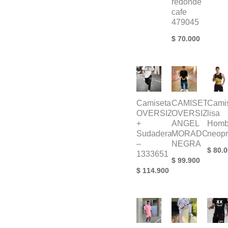
redonde
cafe
479045
$
70.000
Camiseta
CAMISETA
Camis
OVERSIZE
OVERSIZE
lisa
+
ANGEL
Homb
Sudadera
MORADO
neop
–
NEGRA
$
80.0
1333651
$
99.900
$
114.900