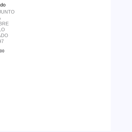
ado
JUNTO
A
BRE
LO
ADO
97
00