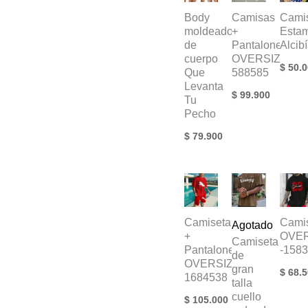
Body
Camisas
Cami
moldeador
+
Esta
de
Pantalonetas
Alcib
cuerpo
OVERSIZE
$
50.0
Que
588585
Levanta
$
99.900
Tu
Pecho
$
79.900
Camiseta
Cami
Agotado
+
OVER
Camiseta
Pantalonetas
-158
de
OVERSIZE-
gran
$
68.5
1684538
talla
cuello
$
105.000