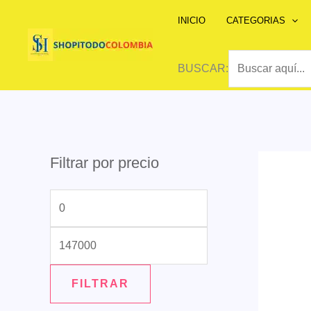
Ir
INICIO
CATEGORIAS
al
contenido
BUSCAR:
Filtrar por precio
P
P
r
r
e
e
c
c
FILTRAR
i
i
o
o