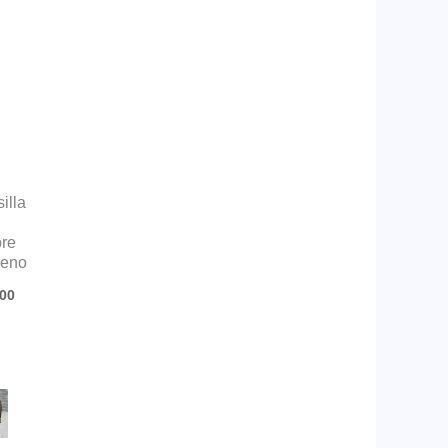
illa
re
reno
00