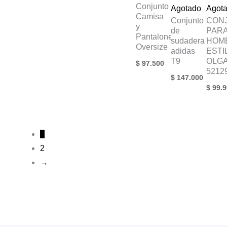
Conjunto
Agotado
Agot
Camisa
Conjunto
CON
y
de
PAR
Pantaloneta
sudadera
HOM
Oversize
adidas
ESTI
T9
OLG
$
97.500
5212
$
147.000
$
99.9
1
2
→