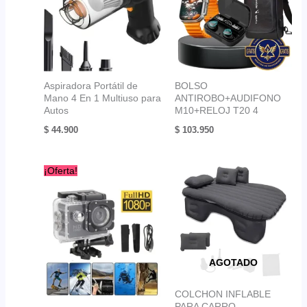
Aspiradora Portátil de
BOLSO
Mano 4 En 1 Multiuso para
ANTIROBO+AUDIFONO
Autos
M10+RELOJ T20 4
$
44.900
$
103.950
¡Oferta!
AGOTADO
COLCHON INFLABLE
PARA CARRO