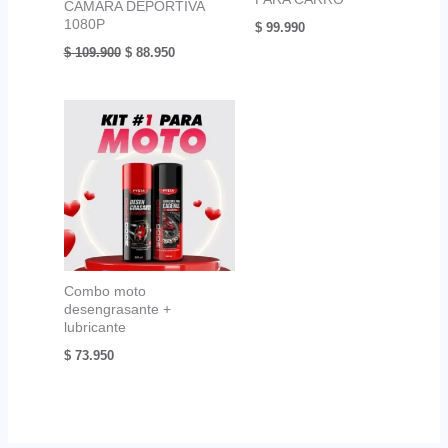
CAMARA DEPORTIVA
1080P
$
99.990
El
El
$
109.900
$
88.950
precio
precio
original
actual
era:
es:
$ 109.900.
$ 88.950.
Combo moto
desengrasante +
lubricante
$
73.950