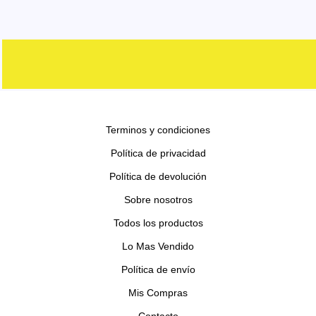
d
d
r
r
p
s
o
t
u
u
o
o
r
s
o
c
c
d
d
o
s
t
t
u
u
d
o
o
c
c
u
s
s
t
t
c
o
o
Terminos y condiciones
t
s
s
o
Política de privacidad
s
Política de devolución
Sobre nosotros
Todos los productos
Lo Mas Vendido
Política de envío
Mis Compras