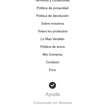
Terminos y condiciones
t
s
s
o
Política de privacidad
s
Política de devolución
Sobre nosotros
Todos los productos
Lo Mas Vendido
Política de envío
Mis Compras
Contacto
Foro
Ayuda
Comunícate con Nosotros