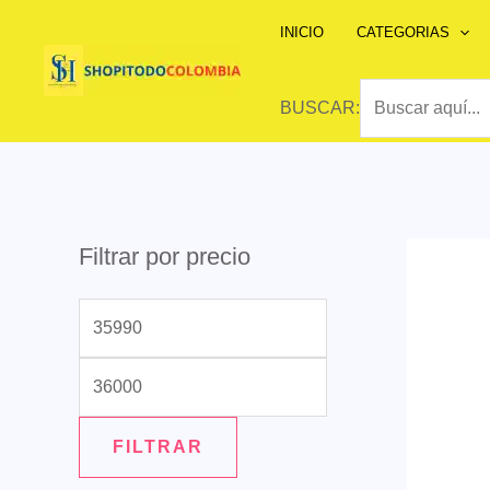
Ir
INICIO
CATEGORIAS
al
contenido
BUSCAR:
Filtrar por precio
P
P
r
r
e
e
c
c
FILTRAR
i
i
o
o