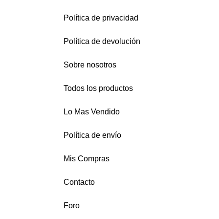
o
o
t
Política de privacidad
s
s
o
Política de devolución
s
Sobre nosotros
Todos los productos
Lo Mas Vendido
Política de envío
Mis Compras
Contacto
Foro