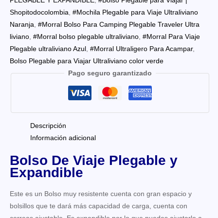
PLEGABLE Y EXPANDIBLE
,
#Bolso Plegable para Viajar |
Shopitodocolombia
,
#Mochila Plegable para Viaje Ultraliviano
Naranja
,
#Morral Bolso Para Camping Plegable Traveler Ultra
liviano
,
#Morral bolso plegable ultraliviano
,
#Morral Para Viaje
Plegable ultraliviano Azul
,
#Morral Ultraligero Para Acampar
,
Bolso Plegable para Viajar Ultraliviano color verde
Pago seguro garantizado
Descripción
Información adicional
Bolso De Viaje Plegable y
Expandible
Este es un Bolso muy resistente cuenta con gran espacio y
bolsillos que te dará más capacidad de carga, cuenta con
correas ajustable. Es expandible por lo que puedes ajustarlo a