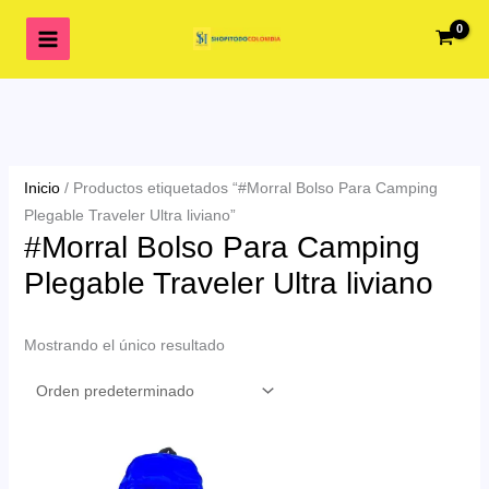
Ir
al
contenido
Inicio
/ Productos etiquetados “#Morral Bolso Para Camping
Plegable Traveler Ultra liviano”
#Morral Bolso Para Camping
Plegable Traveler Ultra liviano
Mostrando el único resultado