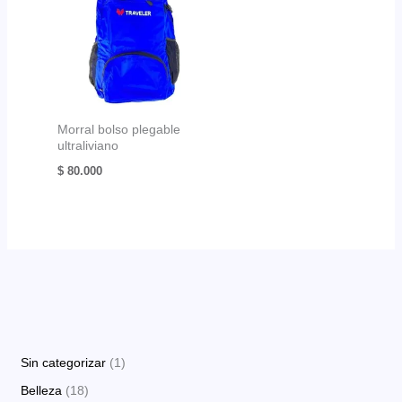
Morral bolso plegable
ultraliviano
$
80.000
1
Sin categorizar
1
p
1
Belleza
18