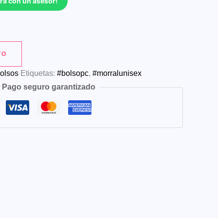
ra con un asesor!
TO
olsos
Etiquetas:
#bolsopc
,
#morralunisex
Pago seguro garantizado