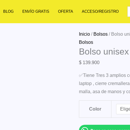
BLOG
ENVÍO GRATIS
OFERTA
ACCESO/REGISTRO
Inicio
/
Bolsos
/ Bolso un
Bolsos
Bolso unisex
$
139.900
✅Tiene Tres 3 amplios c
laptop , cierre cremallera,
malla, asa de manos y c
Color