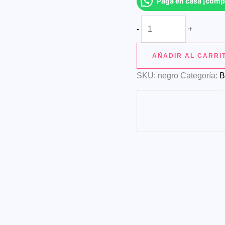
Paga en casa ¡comp
Bolso
-
+
unisex
02
AÑADIR AL CARRI
porta
SKU:
negro
Categoría:
B
pc
de
moda
cantidad