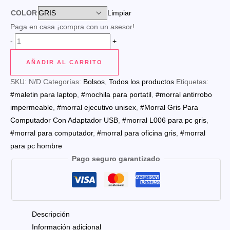
COLOR
Limpiar
Paga en casa ¡compra con un asesor!
MORRAL
-
+
PARA
AÑADIR AL CARRITO
PC
L006
SKU:
N/D
Categorías:
Bolsos
,
Todos los productos
Etiquetas:
GRIS
#maletin para laptop
,
#mochila para portatil
,
#morral antirrobo
cantidad
impermeable
,
#morral ejecutivo unisex
,
#Morral Gris Para
Computador Con Adaptador USB
,
#morral L006 para pc gris
,
#morral para computador
,
#morral para oficina gris
,
#morral
para pc hombre
Pago seguro garantizado
Descripción
Información adicional