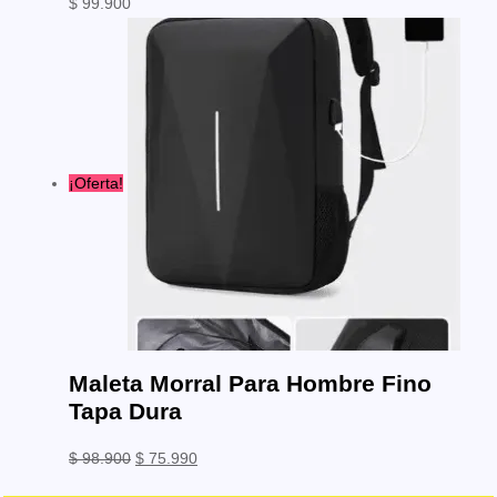
$
99.900
¡Oferta!
Maleta Morral Para Hombre Fino
Tapa Dura
El
El
$
98.900
$
75.990
precio
precio