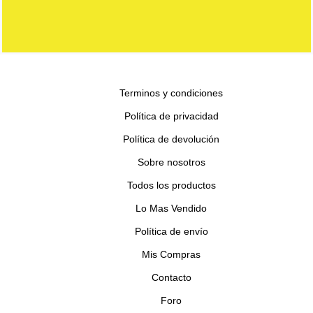
original
actual
era:
es:
$ 98.900.
$ 75.990.
Terminos y condiciones
Política de privacidad
Política de devolución
Sobre nosotros
Todos los productos
Lo Mas Vendido
Política de envío
Mis Compras
Contacto
Foro