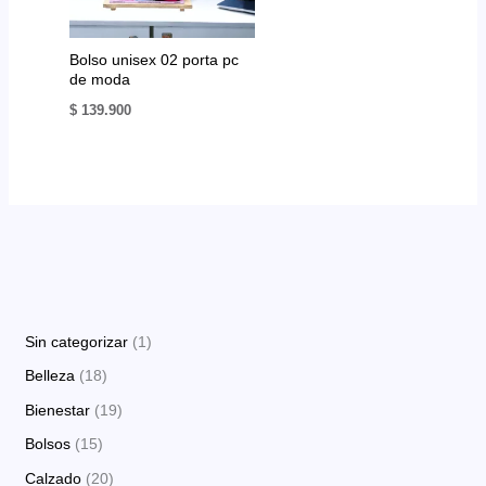
Bolso unisex 02 porta pc
de moda
$
139.900
1
Sin categorizar
1
p
1
Belleza
18
r
8
1
Bienestar
19
o
p
9
1
Bolsos
15
d
r
p
5
2
Calzado
20