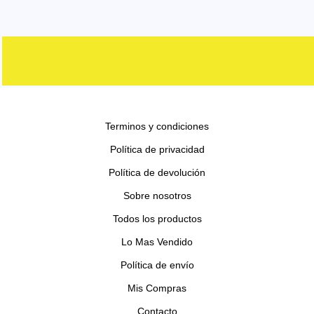
d
r
r
p
s
o
t
u
u
o
o
r
s
o
c
c
d
d
o
s
t
t
u
u
d
o
o
c
c
u
s
s
t
t
c
o
o
Terminos y condiciones
t
s
s
o
Política de privacidad
s
Política de devolución
Sobre nosotros
Todos los productos
Lo Mas Vendido
Política de envío
Mis Compras
Contacto