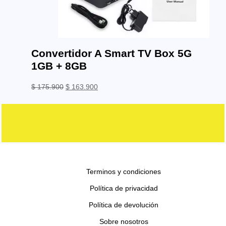
Convertidor A Smart TV Box 5G
1GB + 8GB
El
El
$
175.900
$
163.900
precio
precio
original
actual
era:
es:
$ 175.900.
$ 163.900.
Terminos y condiciones
Política de privacidad
Política de devolución
Sobre nosotros