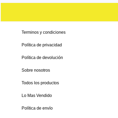
s
o
c
c
d
d
o
s
t
t
u
u
d
o
o
c
c
u
s
s
t
Terminos y condiciones
t
c
o
o
t
Política de privacidad
s
s
o
Política de devolución
s
Sobre nosotros
Todos los productos
Lo Mas Vendido
Política de envío