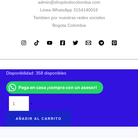
admin@shopitodocolombia.com
Linea WhatsApp 3154140016
Tambien por nuestras redes sociales
Bogota Colombia
Disponibilidad:
358 disponibles
Paga en casa ¡compra con un asesor!
LLAVE
-
+
© 2026 productosshopitodocolombia | Todos los derechos
UNIVERSAL
reservados - Diseño de Emerito
CON
AÑADIR AL CARRITO
DOBLE
CABEZAL