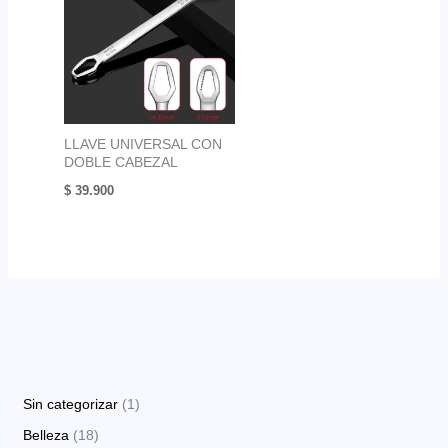
LLAVE UNIVERSAL CON
DOBLE CABEZAL
$
39.900
1
Sin categorizar
1
p
1
Belleza
18