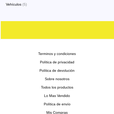
o
o
p
p
s
5
Vehículos
5
o
t
c
d
d
r
r
p
s
o
t
u
u
o
o
r
s
o
c
c
d
d
o
s
t
t
u
u
d
o
o
c
c
u
s
s
t
t
c
o
o
Terminos y condiciones
t
s
s
o
Política de privacidad
s
Política de devolución
Sobre nosotros
Todos los productos
Lo Mas Vendido
Política de envío
Mis Compras