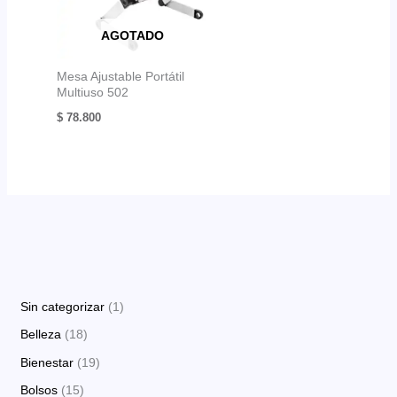
AGOTADO
Mesa Ajustable Portátil
Multiuso 502
$
78.800
1
Sin categorizar
1
p
1
Belleza
18
r
8
1
Bienestar
19
o
p
9
1
Bolsos
15