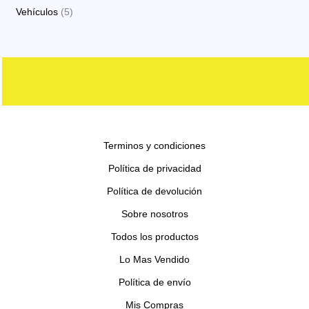
o
o
p
p
s
5
Vehículos
5
o
t
c
d
d
r
r
p
s
o
t
u
u
o
o
r
s
o
c
c
d
d
o
s
t
t
u
u
d
o
o
c
c
u
s
s
t
t
c
o
o
Terminos y condiciones
t
s
s
o
Política de privacidad
s
Política de devolución
Sobre nosotros
Todos los productos
Lo Mas Vendido
Política de envío
Mis Compras