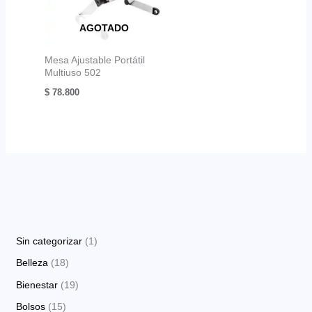
AGOTADO
Mesa Ajustable Portátil
Multiuso 502
$
78.800
1
Sin categorizar
1
p
1
Belleza
18
r
8
1
Bienestar
19
o
p
9
1
Bolsos
15