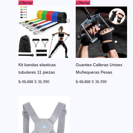
¡Oferta!
¡Oferta!
Kit bandas elasticas
Guantes Calleras Unisex
tubulares 11 piezas
Muñequeras Pesas
El
El
El
El
$
45.000
$
36.990
$
48.800
$
36.990
precio
precio
precio
precio
original
actual
original
actual
era:
es:
era:
es:
$ 45.000.
$ 36.990.
$ 48.800.
$ 36.990.