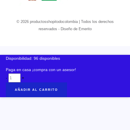
© 2026 productosshopitodocolombia | Todos los derechos
reservados - Diseño de Emerito
Disponibilidad:
96 disponibles
Paga en casa ¡compra con un asesor!
Faja
-
+
Miss
AÑADIR AL CARRITO
Belt
Cintura
Delgada
En
2
Paso