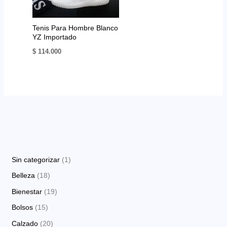
Tenis Para Hombre Blanco
YZ Importado
$
114.000
1
Sin categorizar
1
p
1
Belleza
18
r
8
1
Bienestar
19
o
p
9
1
Bolsos
15
d
r
p
5
2
Calzado
20