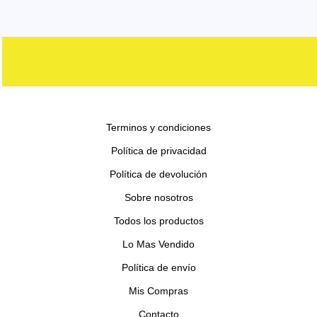
d
r
r
p
s
o
t
u
u
o
o
r
s
o
c
c
d
d
o
s
t
t
u
u
d
o
o
c
c
u
s
s
t
t
c
o
o
Terminos y condiciones
t
s
s
o
Política de privacidad
s
Política de devolución
Sobre nosotros
Todos los productos
Lo Mas Vendido
Política de envío
Mis Compras
Contacto