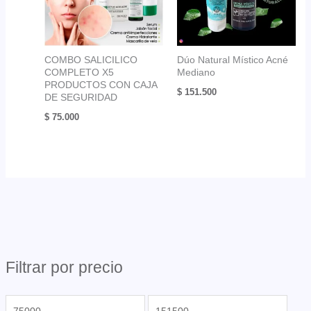
COMBO SALICILICO
Dúo Natural Místico Acné
COMPLETO X5
Mediano
PRODUCTOS CON CAJA
$
151.500
DE SEGURIDAD
$
75.000
Filtrar por precio
P
P