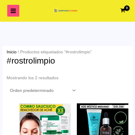
Ir
al
contenido
Inicio
/ Productos etiquetados “#rostrolimpio”
#rostrolimpio
Mostrando los 2 resultados