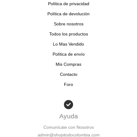
s
s
o
Política de privacidad
s
Política de devolución
Sobre nosotros
Todos los productos
Lo Mas Vendido
Política de envío
Mis Compras
Contacto
Foro
Ayuda
Comunícate con Nosotros
admin@shopitodocolombia.com