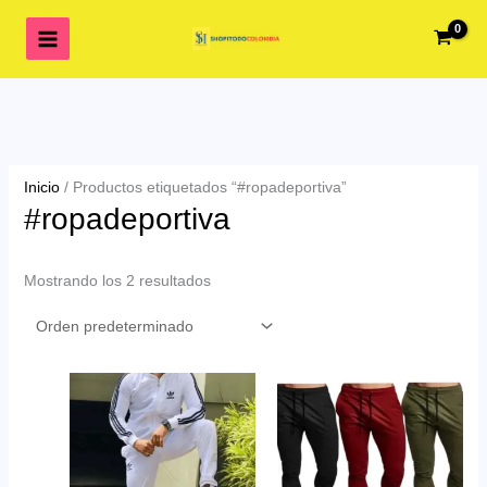
Ir
al
contenido
Inicio
/ Productos etiquetados “#ropadeportiva”
#ropadeportiva
Mostrando los 2 resultados