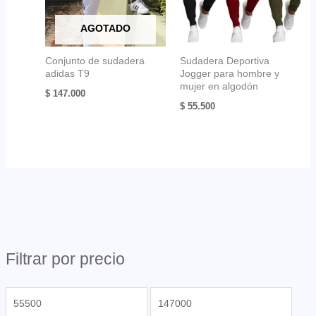
AGOTADO
Conjunto de sudadera
Sudadera Deportiva
adidas T9
Jogger para hombre y
mujer en algodón
$
147.000
$
55.500
Filtrar por precio
P
P
r
r