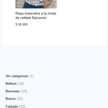
Ropa masculina a la moda
de calidad Epicarmo
$
50.000
1
Sin categorizar
1
p
1
Belleza
18
r
8
1
Bienestar
19
o
p
9
1
Bolsos
15
d
r
p
5
2
Calzado
20