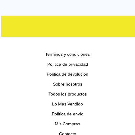
d
r
r
p
s
o
t
u
u
o
o
r
s
o
c
c
d
d
o
s
t
t
u
u
d
o
o
c
c
u
s
s
t
t
c
o
o
Terminos y condiciones
t
s
s
o
Política de privacidad
s
Política de devolución
Sobre nosotros
Todos los productos
Lo Mas Vendido
Política de envío
Mis Compras
Contacto