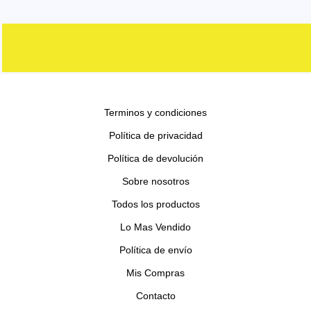
o
t
u
u
o
o
r
s
o
c
c
d
d
o
s
t
t
u
u
d
o
o
c
c
u
s
s
t
t
c
o
o
Terminos y condiciones
t
s
s
o
Política de privacidad
s
Política de devolución
Sobre nosotros
Todos los productos
Lo Mas Vendido
Política de envío
Mis Compras
Contacto