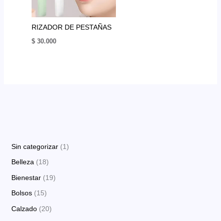
RIZADOR DE PESTAÑAS
$
30.000
1
Sin categorizar
1
p
1
Belleza
18
r
8
1
Bienestar
19
o
p
9
1
Bolsos
15
d
r
p
5
2
Calzado
20
u
o
r
p