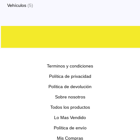
o
o
p
p
s
5
Vehículos
5
o
t
c
d
d
r
r
p
s
o
t
u
u
o
o
r
s
o
c
c
d
d
o
s
t
t
u
u
d
o
o
c
c
u
s
s
t
t
c
o
o
Terminos y condiciones
t
s
s
o
Política de privacidad
s
Política de devolución
Sobre nosotros
Todos los productos
Lo Mas Vendido
Política de envío
Mis Compras