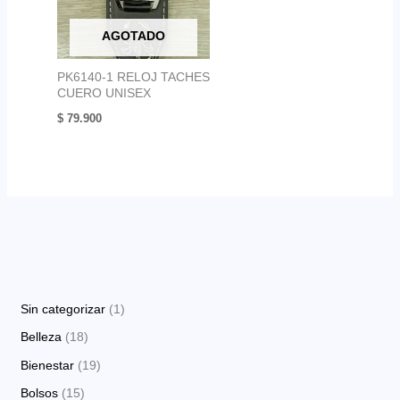
AGOTADO
PK6140-1 RELOJ TACHES
CUERO UNISEX
$
79.900
1
Sin categorizar
1
p
1
Belleza
18
r
8
1
Bienestar
19
o
p
9
1
Bolsos
15