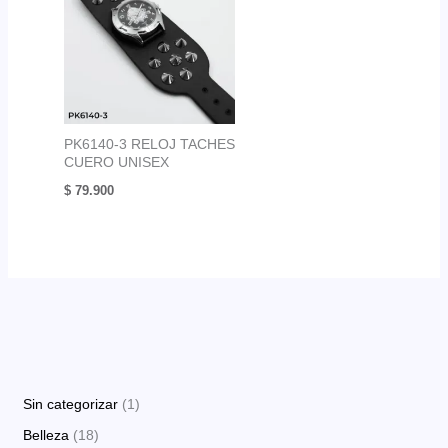
PK6140-3 RELOJ TACHES
CUERO UNISEX
$
79.900
1
Sin categorizar
1
p
1
Belleza
18