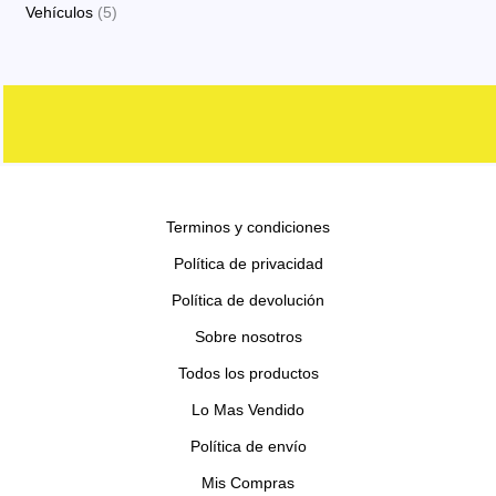
p
p
s
5
Vehículos
5
o
t
c
d
d
r
r
p
s
o
t
u
u
o
o
r
s
o
c
c
d
d
o
s
t
t
u
u
d
o
o
c
c
u
s
s
t
t
c
o
o
Terminos y condiciones
t
s
s
o
Política de privacidad
s
Política de devolución
Sobre nosotros
Todos los productos
Lo Mas Vendido
Política de envío
Mis Compras