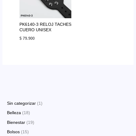
PK6140-3 RELOJ TACHES
CUERO UNISEX
$
79.900
1
Sin categorizar
1
p
1
Belleza
18
r
8
1
Bienestar
19
o
p
9
1
Bolsos
15