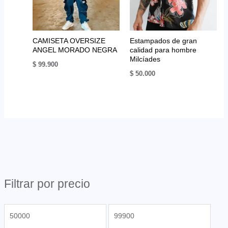
CAMISETA OVERSIZE
Estampados de gran
ANGEL MORADO NEGRA
calidad para hombre
Milcíades
$
99.900
$
50.000
Filtrar por precio
P
P
r
r