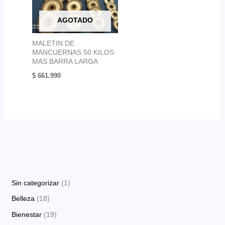
AGOTADO
MALETIN DE
MANCUERNAS 50 KILOS
MAS BARRA LARGA
$
661.990
1
Sin categorizar
1
p
1
Belleza
18
r
8
1
Bienestar
19
o