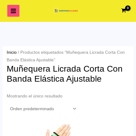
Ir
al
contenido
Inicio
/ Productos etiquetados “Muñequera Licrada Corta Con
Banda Elástica Ajustable”
Muñequera Licrada Corta Con
Banda Elástica Ajustable
Mostrando el único resultado