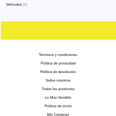
o
o
p
p
s
5
Vehículos
5
o
t
c
d
d
r
r
p
s
o
t
u
u
o
o
r
s
o
c
c
d
d
o
s
t
t
u
u
d
o
o
c
c
u
s
s
t
t
c
o
o
Terminos y condiciones
t
s
s
o
Política de privacidad
s
Política de devolución
Sobre nosotros
Todos los productos
Lo Mas Vendido
Política de envío
Mis Compras