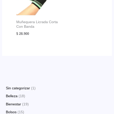
Muñequera Licrada Corta
Con Banda
$
28.900
1
Sin categorizar
1
p
1
Belleza
18
r
8
1
Bienestar
19
o
p
9
1
Bolsos
15