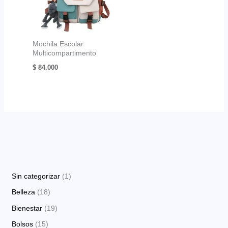
Mochila Escolar
Multicompartimento
$
84.000
1
Sin categorizar
1
p
1
Belleza
18
r
8
1
Bienestar
19
o
p
9
1
Bolsos
15