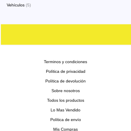
o
o
p
p
s
5
Vehículos
5
o
t
c
d
d
r
r
p
s
o
t
u
u
o
o
r
s
o
c
c
d
d
o
s
t
t
u
u
d
o
o
c
c
u
s
s
t
t
c
o
o
Terminos y condiciones
t
s
s
o
Política de privacidad
s
Política de devolución
Sobre nosotros
Todos los productos
Lo Mas Vendido
Política de envío
Mis Compras