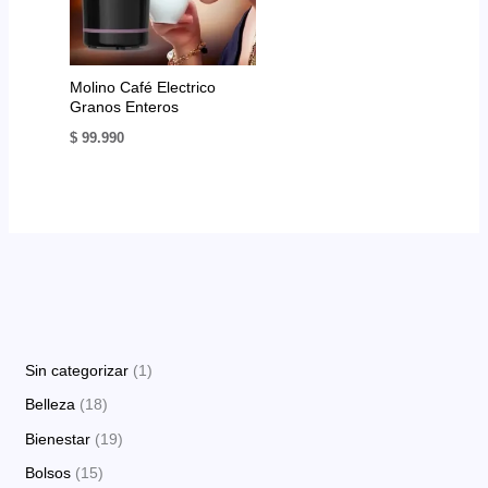
Molino Café Electrico
Granos Enteros
$
99.990
1
Sin categorizar
1
p
1
Belleza
18
r
8
1
Bienestar
19
o
p
9
1
Bolsos
15