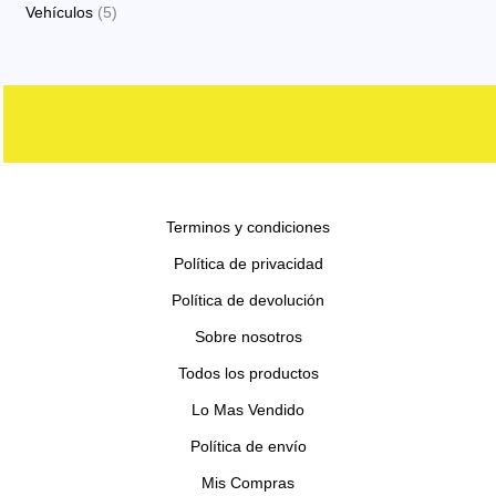
p
p
s
5
Vehículos
5
o
t
c
d
d
r
r
p
s
o
t
u
u
o
o
r
s
o
c
c
d
d
o
s
t
t
u
u
d
o
o
c
c
u
s
s
t
t
c
o
o
Terminos y condiciones
t
s
s
o
Política de privacidad
s
Política de devolución
Sobre nosotros
Todos los productos
Lo Mas Vendido
Política de envío
Mis Compras