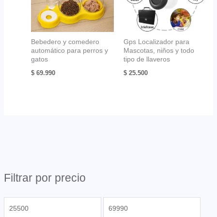
Bebedero y comedero
Gps Localizador para
automático para perros y
Mascotas, niños y todo
gatos
tipo de llaveros
$
69.990
$
25.500
Filtrar por precio
P
P
r
r