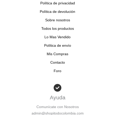
s
s
o
Política de privacidad
s
Política de devolución
Sobre nosotros
Todos los productos
Lo Mas Vendido
Política de envío
Mis Compras
Contacto
Foro
Ayuda
Comunícate con Nosotros
admin@shopitodocolombia.com