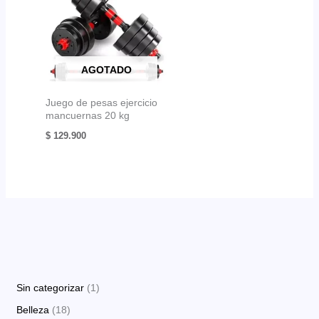
AGOTADO
Juego de pesas ejercicio
mancuernas 20 kg
$
129.900
1
Sin categorizar
1
p
1
Belleza
18