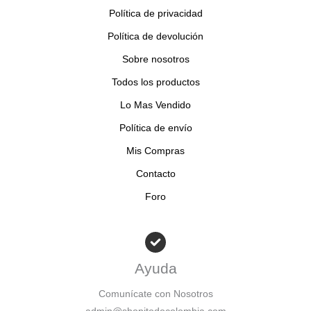
s
s
o
Política de privacidad
s
Política de devolución
Sobre nosotros
Todos los productos
Lo Mas Vendido
Política de envío
Mis Compras
Contacto
Foro
Ayuda
Comunícate con Nosotros
admin@shopitodocolombia.com