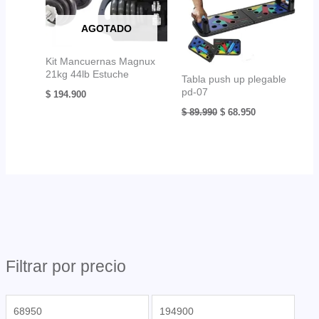
AGOTADO
Kit Mancuernas Magnux
21kg 44lb Estuche
Tabla push up plegable
pd-07
$
194.900
El
El
$
89.990
$
68.950
precio
precio
original
actual
era:
es:
$ 89.990.
$ 68.950.
Filtrar por precio
P
P