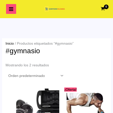
Ir
al
contenido
Inicio
/ Productos etiquetados “#gymnasio”
#gymnasio
Mostrando los 2 resultados
¡Oferta!