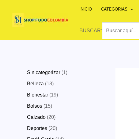
Ir
INICIO
CATEGORIAS
al
contenido
BUSCAR:
1
Sin categorizar
1
p
1
Belleza
18
r
8
1
Bienestar
19
o
p
9
1
Bolsos
15
d
r
p
5
2
Calzado
20
u
o
r
p
0
2
Deportes
20
c
d
o
r
p
0