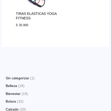
TIRAS ELASTICAS YOGA
FITNESS
$
30.900
1
Sin categorizar
1
p
1
Belleza
18
r
8
1
Bienestar
19
o
p
9
1
Bolsos
15
d
r
p
5
2
Calzado
20