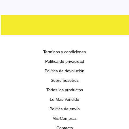
d
r
r
p
s
o
t
u
u
o
o
r
s
o
c
c
d
d
o
s
t
t
u
u
d
o
o
c
c
u
s
s
t
t
c
o
o
Terminos y condiciones
t
s
s
o
Política de privacidad
s
Política de devolución
Sobre nosotros
Todos los productos
Lo Mas Vendido
Política de envío
Mis Compras
Contacto