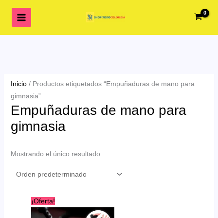
Ir
al
contenido
Inicio
/ Productos etiquetados “Empuñaduras de mano para
gimnasia”
Empuñaduras de mano para
gimnasia
Mostrando el único resultado
¡Oferta!