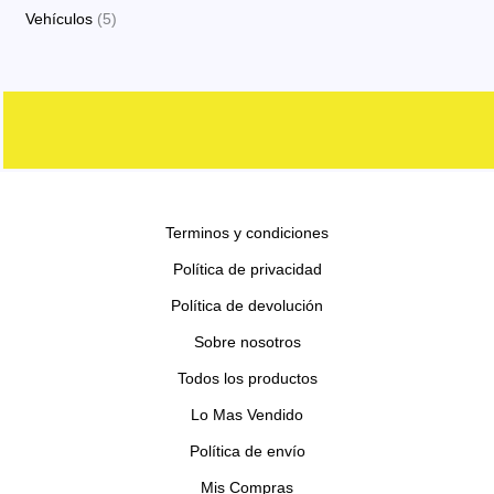
o
o
p
p
s
5
Vehículos
5
o
t
c
d
d
r
r
p
s
o
t
u
u
o
o
r
s
o
c
c
d
d
o
s
t
t
u
u
d
o
o
c
c
u
s
s
t
t
c
o
o
Terminos y condiciones
t
s
s
o
Política de privacidad
s
Política de devolución
Sobre nosotros
Todos los productos
Lo Mas Vendido
Política de envío
Mis Compras