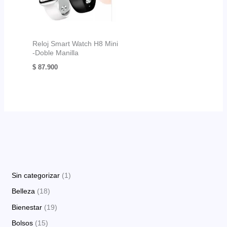
Reloj Smart Watch H8 Mini
-Doble Manilla
$
87.900
1
Sin categorizar
1
p
1
Belleza
18
r
8
1
Bienestar
19
o
p
9
1
Bolsos
15