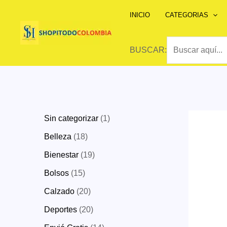
Ir
INICIO
CATEGORIAS
al
contenido
BUSCAR:
1
Sin categorizar
1
p
1
Belleza
18
r
8
1
Bienestar
19
o
p
9
1
Bolsos
15
d
r
p
5
2
Calzado
20
u
o
r
p
0
2
Deportes
20
c
d
o
r
p
0