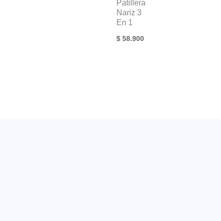
Patillera
Nariz 3
En 1
$
58.900