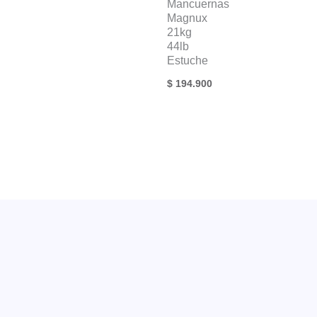
Mancuernas
Magnux
21kg
44lb
Estuche
$
194.900