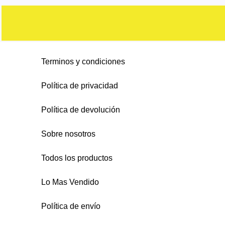
s
o
c
c
d
d
o
s
t
t
u
u
d
o
o
c
c
u
s
s
t
Terminos y condiciones
t
c
o
o
t
Política de privacidad
s
s
o
Política de devolución
s
Sobre nosotros
Todos los productos
Lo Mas Vendido
Política de envío