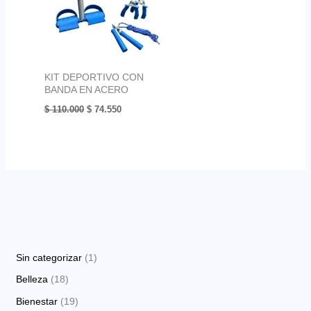
KIT DEPORTIVO CON
BANDA EN ACERO
El
El
$
110.000
$
74.550
precio
precio
original
actual
era:
es:
$ 110.000.
$ 74.550.
1
Sin categorizar
1
p
1
Belleza
18
r
8
1
Bienestar
19