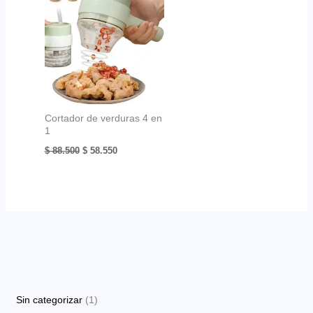
Cortador de verduras 4 en
1
El
El
$
88.500
$
58.550
precio
precio
original
actual
era:
es:
$ 88.500.
$ 58.550.
1
Sin categorizar
1