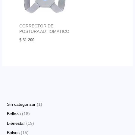
CORRECTOR DE
POSTURA AUTIOMATICO
$
31.200
1
Sin categorizar
1
p
1
Belleza
18
r
8
1
Bienestar
19
o
p
9
1
Bolsos
15