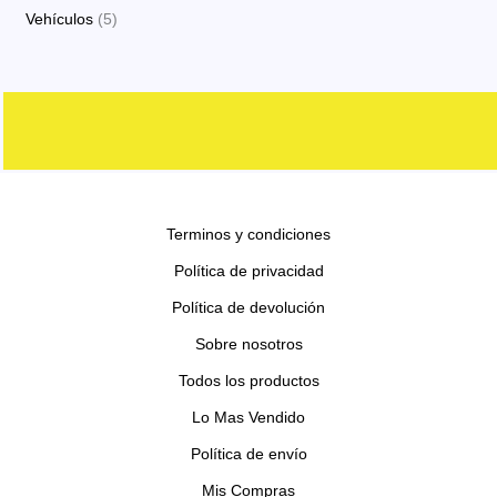
o
o
p
p
s
5
Vehículos
5
o
t
c
d
d
r
r
p
s
o
t
u
u
o
o
r
s
o
c
c
d
d
o
s
t
t
u
u
d
o
o
c
c
u
s
s
t
t
c
o
o
Terminos y condiciones
t
s
s
o
Política de privacidad
s
Política de devolución
Sobre nosotros
Todos los productos
Lo Mas Vendido
Política de envío
Mis Compras