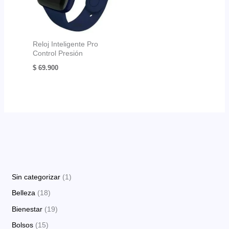
Reloj Inteligente Pro
Control Presión
$
69.900
1
Sin categorizar
1
p
1
Belleza
18
r
8
1
Bienestar
19
o
p
9
1
Bolsos
15