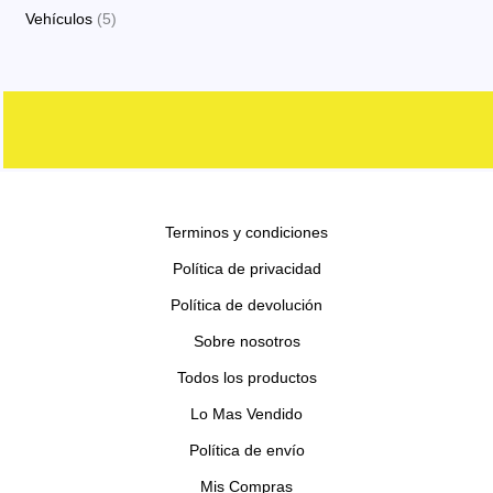
o
o
p
p
s
5
Vehículos
5
o
t
c
d
d
r
r
p
s
o
t
u
u
o
o
r
s
o
c
c
d
d
o
s
t
t
u
u
d
o
o
c
c
u
s
s
t
t
c
o
o
Terminos y condiciones
t
s
s
o
Política de privacidad
s
Política de devolución
Sobre nosotros
Todos los productos
Lo Mas Vendido
Política de envío
Mis Compras