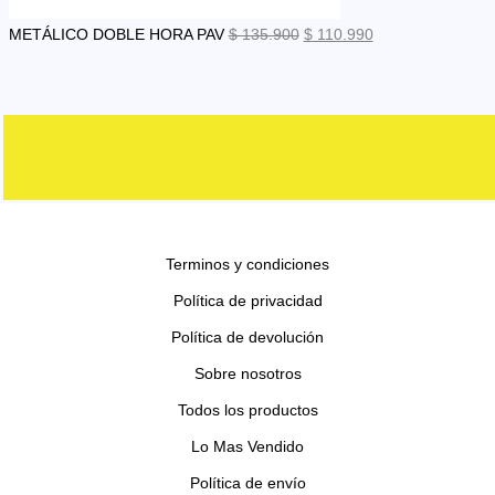
E
E
METÁLICO DOBLE HORA PAV
$
135.900
$
110.990
l
l
p
p
r
r
e
e
c
c
i
i
o
o
Terminos y condiciones
o
a
Política de privacidad
r
c
Política de devolución
i
t
Sobre nosotros
g
u
i
a
Todos los productos
n
l
Lo Mas Vendido
a
e
Política de envío