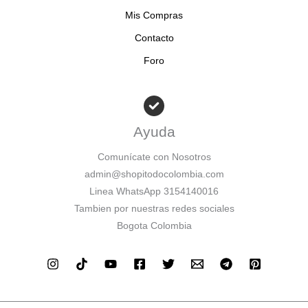
l
s
Mis Compras
e
:
Contacto
r
$
a
Foro
:
1
$
1
0
Ayuda
1
.
3
9
Comunícate con Nosotros
admin@shopitodocolombia.com
5
9
Linea WhatsApp 3154140016
.
0
Tambien por nuestras redes sociales
9
.
Bogota Colombia
0
0
.