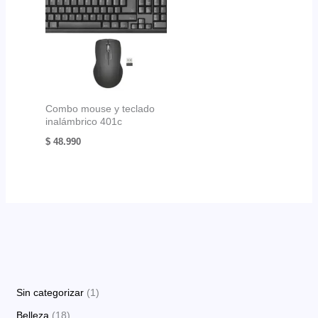
Combo mouse y teclado
inalámbrico 401c
$
48.990
1
Sin categorizar
1
p
1
Belleza
18