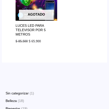
AGOTADO
LUCES LED PARA
TELEVISOR POR 5
METROS
El
El
$
85.500
$
65.900
precio
precio
original
actual
era:
es:
$ 85.500.
$ 65.900.
1
Sin categorizar
1
p
1
Belleza
18
r
8
1
Bienestar
19