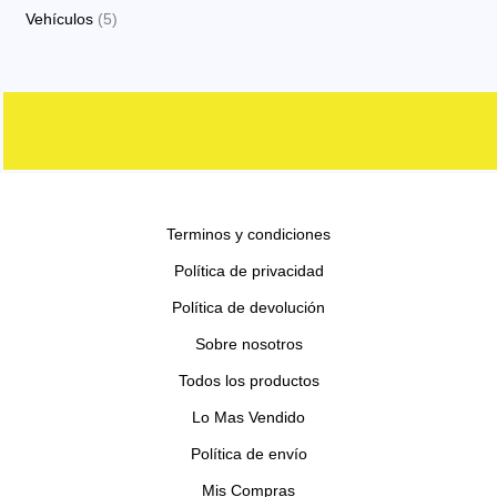
o
o
p
p
s
5
Vehículos
5
o
t
c
d
d
r
r
p
s
o
t
u
u
o
o
r
s
o
c
c
d
d
o
s
t
t
u
u
d
o
o
c
c
u
s
s
t
t
c
o
o
Terminos y condiciones
t
s
s
o
Política de privacidad
s
Política de devolución
Sobre nosotros
Todos los productos
Lo Mas Vendido
Política de envío
Mis Compras