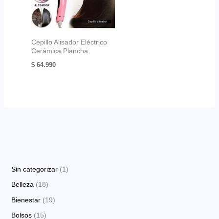
Cepillo Alisador Eléctrico
Cerámica Plancha
$
64.990
1
Sin categorizar
1
p
1
Belleza
18
r
8
1
Bienestar
19
o
p
9
1
Bolsos
15